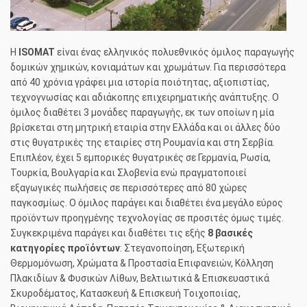
Η
ISOMAT
είναι ένας ελληνικός πολυεθνικός όμιλος παραγωγής
δομικών χημικών, κονιαμάτων και χρωμάτων. Για περισσότερα
από 40 χρόνια γράφει μια ιστορία ποιότητας, αξιοπιστίας,
τεχνογνωσίας και αδιάκοπης επιχειρηματικής ανάπτυξης. Ο
όμιλος διαθέτει 3 μονάδες παραγωγής, εκ των οποίων η μία
βρίσκεται στη μητρική εταιρία στην Ελλάδα και οι άλλες δύο
στις θυγατρικές της εταιρίες στη Ρουμανία και στη Σερβία.
Επιπλέον, έχει 5 εμπορικές θυγατρικές σε Γερμανία, Ρωσία,
Τουρκία, Βουλγαρία και Σλοβενία ενώ πραγματοποιεί
εξαγωγικές πωλήσεις σε περισσότερες από 80 χώρες
παγκοσμίως. Ο όμιλος παράγει και διαθέτει ένα μεγάλο εύρος
προϊόντων προηγμένης τεχνολογίας σε προσιτές όμως τιμές.
Συγκεκριμένα παράγει και διαθέτει τις εξής
8 βασικές
κατηγορίες προϊόντων
: Στεγανοποίηση, Εξωτερική
Θερμομόνωση, Χρώματα & Προστασία Επιφανειών, Κόλληση
Πλακιδίων & Φυσικών Λίθων, Βελτιωτικά & Επισκευαστικά
Σκυροδέματος, Κατασκευή & Επισκευή Τοιχοποιίας,