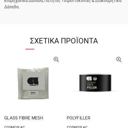
Βιομηχανικά Δάπεδα, Πατητές Τσιμεντοκονίες & Διακοσμητικά
Δάπεδα.
ΣΧΕΤΙΚΆ ΠΡΟΪΌΝΤΑ
GLASS FIBRE MESH
POLYFILLER
COSMOSLAC
COSMOSLAC