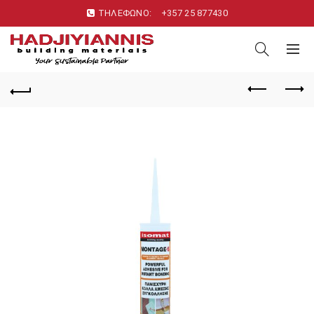
ΤΗΛΕΦΩΝΟ:
+357 25 877430