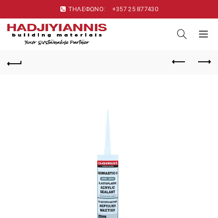
ΤΗΛΕΦΩΝΟ:
+357 25 877430