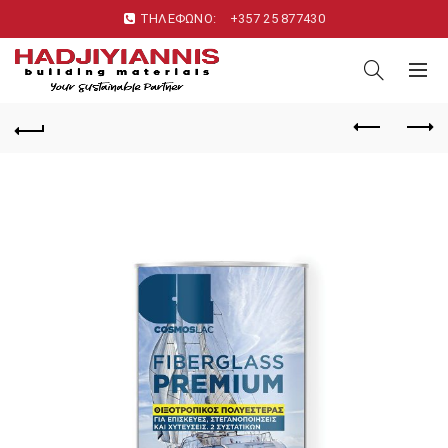
ΤΗΛΕΦΩΝΟ:
+357 25 877430