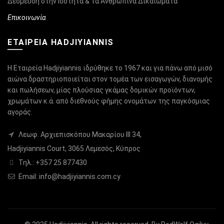
Δέσμευση στην Ισότητα & τα Ανθρώπινα Δικαιώματα
Επικοινωνία
ΕΤΑΙΡΕΙΑ HADJIYIANNIS
Η Εταιρεία Hadjiyiannis ιδρύθηκε το 1967 και για πάνω από μισό
αιώνα δραστηριοποιείται στον τομέα των εισαγωγών, διανομής
και πωλήσεων, μίας πλούσιας γκάμας δομικών προϊόντων,
χρωμάτων κ.ά. από διεθνούς φήμης ονομάτων της παγκόσμιας
αγοράς.
Λεωφ. Αρχιεπισκόπου Μακαρίου ΙΙΙ 34,
Hadjiyiannis Court, 3065 Λεμεσός, Κύπρος
Τηλ.: +357 25 877430
Email:
info@hadjiyiannis.com.cy