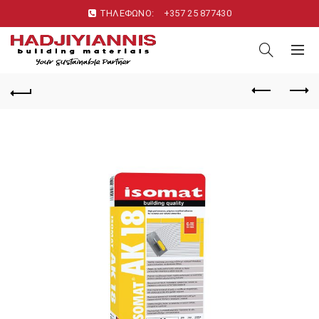
ΤΗΛΕΦΩΝΟ:
+357 25 877430