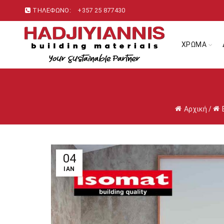
ΤΗΛΕΦΩΝΟ:
+357 25 877430
ΧΡΩΜΑ
Αρχική
/
04
ΙΑΝ