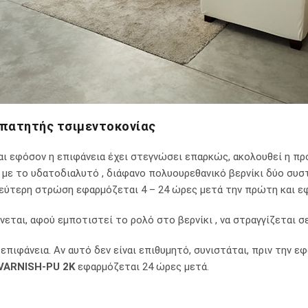
 πατητής τσιμεντοκονίας
αι εφόσον η επιφάνεια έχει στεγνώσει επαρκώς, ακολουθεί η πρ
ή με το υδατοδιαλυτό , διάφανο πολυουρεθανικό βερνίκι δύο συ
δεύτερη στρώση εφαρμόζεται 4 – 24 ώρες μετά την πρώτη και ε
εται, αφού εμποτιστεί το ρολό στο βερνίκι , να στραγγίζεται σ
 επιφάνεια. Αν αυτό δεν είναι επιθυμητό, συνιστάται, πριν την 
VARNISH-PU 2K
εφαρμόζεται 24 ώρες μετά.