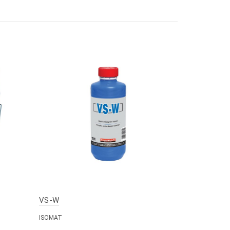
VS-W
DUROCRET-
ISOMAT
ISOMAT