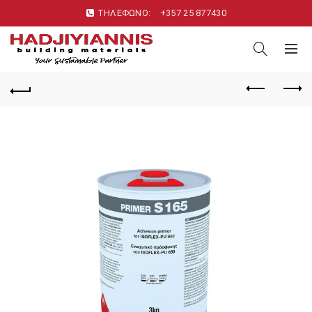
ΤΗΛΕΦΩΝΟ:
+357 25 877430