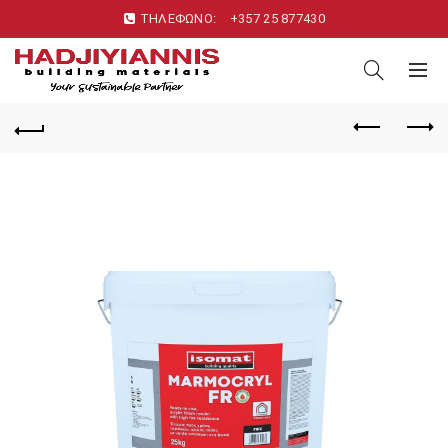
ΤΗΛΕΦΩΝΟ:
+357 25 877430