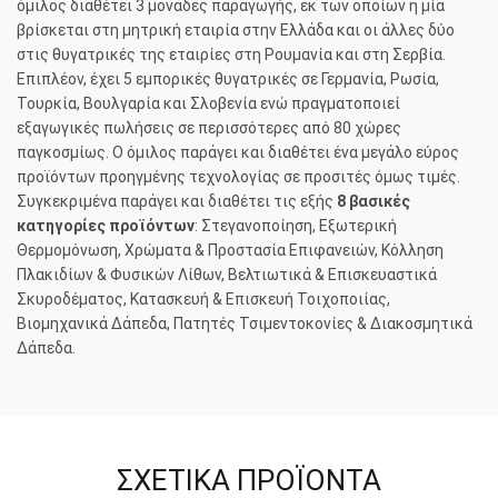
όμιλος διαθέτει 3 μονάδες παραγωγής, εκ των οποίων η μία
βρίσκεται στη μητρική εταιρία στην Ελλάδα και οι άλλες δύο
στις θυγατρικές της εταιρίες στη Ρουμανία και στη Σερβία.
Επιπλέον, έχει 5 εμπορικές θυγατρικές σε Γερμανία, Ρωσία,
Τουρκία, Βουλγαρία και Σλοβενία ενώ πραγματοποιεί
εξαγωγικές πωλήσεις σε περισσότερες από 80 χώρες
παγκοσμίως. Ο όμιλος παράγει και διαθέτει ένα μεγάλο εύρος
προϊόντων προηγμένης τεχνολογίας σε προσιτές όμως τιμές.
Συγκεκριμένα παράγει και διαθέτει τις εξής
8 βασικές
κατηγορίες προϊόντων
: Στεγανοποίηση, Εξωτερική
Θερμομόνωση, Χρώματα & Προστασία Επιφανειών, Κόλληση
Πλακιδίων & Φυσικών Λίθων, Βελτιωτικά & Επισκευαστικά
Σκυροδέματος, Κατασκευή & Επισκευή Τοιχοποιίας,
Βιομηχανικά Δάπεδα, Πατητές Τσιμεντοκονίες & Διακοσμητικά
Δάπεδα.
ΣΧΕΤΙΚΆ ΠΡΟΪΌΝΤΑ