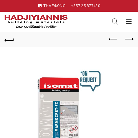
ΤΗΛΕΦΩΝΟ:
+357 25 877430