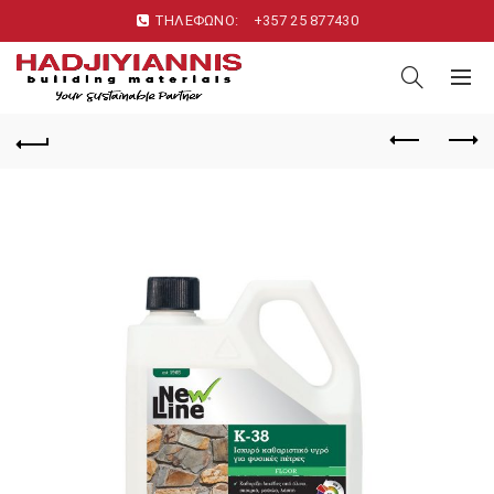
ΤΗΛΕΦΩΝΟ:
+357 25 877430