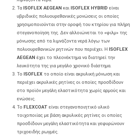
Τα
ISOFLEX AEGEAN
και
ISOFLEX HYBRID
είναι
υβριδικές πολυουρεθανικές µονώσεις οι οποίες
χρησιµοποιούνται στην οροφή του κτηρίου για πλήρη
στεγανοποίηση της. ∆εν αλλοιώνεται το «φιλµ» της
µόνωσης από τα λιµνάζοντα νερά λόγω των
πολυουρεθανικών ρητινών που περιέχει. Η
ISOFLEX
AEGEAN
έχει το πλεονέκτηµα να διατηρεί την
λευκότητα της για µεγάλο χρονικό διάστηµα.
Το
ISOFLEX
το οποίο είναι ακρυλική µόνωση και
περιέχει ακρυλικές ρητίνες οι οποίες προσδίδουν
στο προϊόν µεγάλη ελαστικότητα χωρίς αρµούς και
ενώσεις.
Το
FLEXCOAT
είναι στεγανοποιητικό υλικό
τοιχοποιίας µε βάση ακρυλικές ρητίνες οι οποίες
προσδίδουν µεγάλη ελαστικότητα και γεφυρώνουν
τριχοειδής ρωγµές.