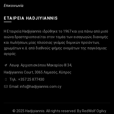
Επικοινωνία
ΕΤΑΙΡΕΙΑ HADJIYIANNIS
Η Εταιρεία Hadjiyiannis ιδρύθηκε το 1967 και για πάνω από μισό
αιώνα δραστηριοποιείται στον τομέα των εισαγωγών, διανομής
και πωλήσεων, μίας πλούσιας γκάμας δομικών προϊόντων,
χρωμάτων κ.ά. από διεθνούς φήμης ονομάτων της παγκόσμιας
αγοράς.
Λεωφ. Αρχιεπισκόπου Μακαρίου ΙΙΙ 34,
Hadjiyiannis Court, 3065 Λεμεσός, Κύπρος
Τηλ.: +357 25 877430
Email:
info@hadjiyiannis.com.cy
© 2025
Hadjiyiannis
. All rights reserved. By
RedWolf Ogilvy
.