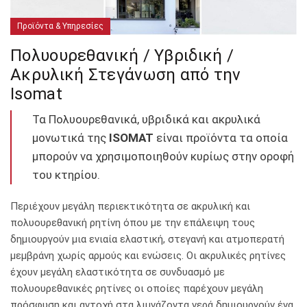
Προϊόντα & Υπηρεσίες
Πολυουρεθανική / Υβριδική /
Ακρυλική Στεγάνωση από την
Isomat
Τα Πολυουρεθανικά, υβριδικά και ακρυλικά
µονωτικά της
ISOMAT
είναι προϊόντα τα οποία
µπορούν να χρησιµοποιηθούν κυρίως στην οροφή
του κτηρίου.
Περιέχουν µεγάλη περιεκτικότητα σε ακρυλική και
πολυουρεθανική ρητίνη όπου µε την επάλειψη τους
δηµιουργούν µια ενιαία ελαστική, στεγανή και ατµοπερατή
µεµβράνη χωρίς αρµούς και ενώσεις. Οι ακρυλικές ρητίνες
έχουν µεγάλη ελαστικότητα σε συνδυασµό µε
πολυουρεθανικές ρητίνες οι οποίες παρέχουν μεγάλη
πρόσφυση και αντοχή στα λιμνάζοντα νερά δηµιουργούν ένα