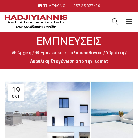
ΤΗΛΕΦΩΝΟ:
+357 25 877430
ΕΜΠΝΕΎΣΕΙΣ
Αρχική
/
Εμπνεύσεις
/
Πολυουρεθανική / Υβριδική /
Ακρυλική Στεγάνωση από την Isomat
19
ΟΚΤ