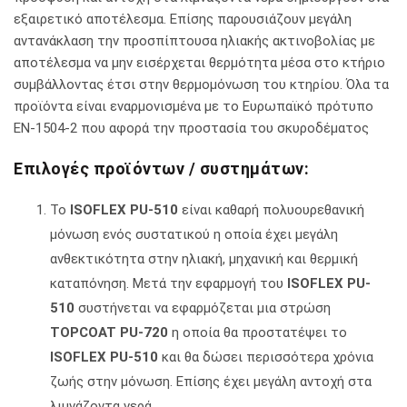
εξαιρετικό αποτέλεσµα. Επίσης παρουσιάζουν µεγάλη
αντανάκλαση την προσπίπτουσα ηλιακής ακτινοβολίας µε
αποτέλεσµα να µην εισέρχεται θερµότητα µέσα στο κτήριο
συµβάλλοντας έτσι στην θερμομόνωση του κτηρίου. Όλα τα
προϊόντα είναι εναρμονισμένα με το Ευρωπαϊκό πρότυπο
ΕΝ-1504-2 που αφορά την προστασία του σκυροδέματος
Επιλογές προϊόντων / συστημάτων:
To
ISOFLEX PU-510
είναι καθαρή πολυουρεθανική
µόνωση ενός συστατικού η οποία έχει µεγάλη
ανθεκτικότητα στην ηλιακή, µηχανική και θερµική
καταπόνηση. Μετά την εφαρµογή του
ISOFLEX
PU-
510
συστήνεται να εφαρµόζεται µια στρώση
TOPCOAT PU-720
η οποία θα προστατέψει το
ISOFLEX PU-510
και θα δώσει περισσότερα χρόνια
ζωής στην µόνωση. Επίσης έχει µεγάλη αντοχή στα
λιµνάζοντα νερά.