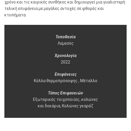
χρόνο και τις καιρικές συνθήκες και δημιουργεί μια γυαλιστερή
τελική επιφάνεια με μεγάλες αντοχές σε φθορές και
κτυπήματα.
Τοποθεσία
Λεμεσός
Χρονολογία
2022
Επιφάνειες
Κόλλα θερμοπρόσοψης , Μέταλλο
Τύπος Eπιφανειών
Εξωτερικές τοιχοποιίες, κολώνες
και δοκάρια, Κολώνες γκαράζ