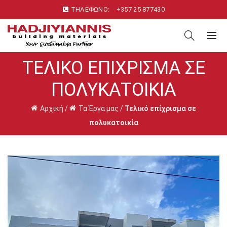
ΤΗΛΕΦΩΝΟ:
+357 25 877430
ΤΕΛΙΚΌ ΕΠΊΧΡΙΣΜΑ ΣΕ
ΠΟΛΥΚΑΤΟΙΚΊΑ
Αρχική
/
Τα Έργα μας
/
Τελικό επίχρισμα σε
πολυκατοικία