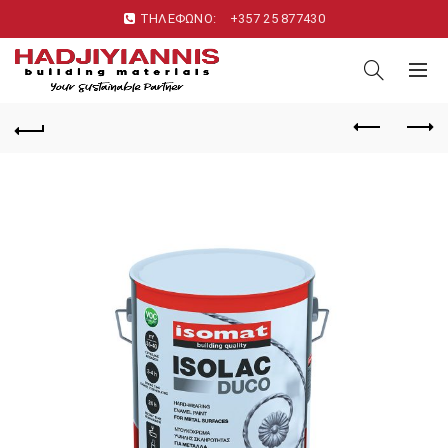
ΤΗΛΕΦΩΝΟ:
+357 25 877430