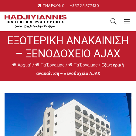
ΤΗΛΕΦΩΝΟ:
+357 25 877430
ΕΞΩΤΕΡΙΚΉ ΑΝΑΚΑΊΝΙΣΗ
– ΞΕΝΟΔΟΧΕΊΟ AJAX
Αρχική
/
Τα Έργα μας
/
Τα Έργα μας
/
Εξωτερική
ανακαίνιση – Ξενοδοχείο AJAX