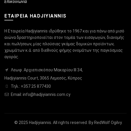
Επικοινωνία
ΕΤΑΙΡΕΙΑ HADJIYIANNIS
Η Εταιρεία Hadjiyiannis ιδρύθηκε το 1967 και για πάνω από μισό
αιώνα δραστηριοποιείται στον τομέα των εισαγωγών, διανομής
και πωλήσεων, μίας πλούσιας γκάμας δομικών προϊόντων,
χρωμάτων κ.ά. από διεθνούς φήμης ονομάτων της παγκόσμιας
αγοράς.
Λεωφ. Αρχιεπισκόπου Μακαρίου ΙΙΙ 34,
Hadjiyiannis Court, 3065 Λεμεσός, Κύπρος
Τηλ.: +357 25 877430
Email:
info@hadjiyiannis.com.cy
© 2025
Hadjiyiannis
. All rights reserved. By
RedWolf Ogilvy
.