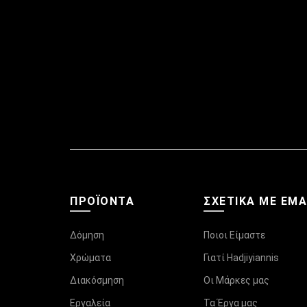
ΠΡΟΪΌΝΤΑ
ΣΧΕΤΙΚΆ ΜΕ ΕΜ
Δόμηση
Ποιοι Είμαστε
Χρώματα
Γιατί Hadjiyiannis
Διακόσμηση
Οι Μάρκες μας
Εργαλεία
Τα Έργα μας