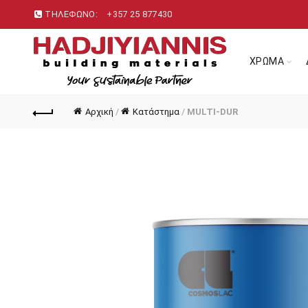
ΤΗΛΕΦΩΝΟ:
+357 25 877430
ΧΡΩΜΑ
Αρχική
/
Κατάστημα
/
MULTI-DUR