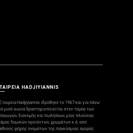
ΤΑΙΡΕΙΑ HADJIYIANNIS
Εταιρεία Hadjiyiannis ιδρύθηκε το 1967 και για πάνω
πό μισό αιώνα δραστηριοποιείται στον τομέα των
ισαγωγών, διανομής και πωλήσεων, μίας πλούσιας
κάμας δομικών προϊόντων, χρωμάτων κ.ά. από
ιεθνούς φήμης ονομάτων της παγκόσμιας αγοράς.