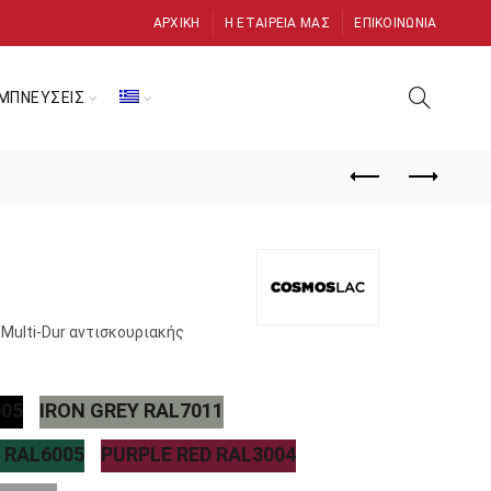
ΑΡΧΙΚΉ
Η ΕΤΑΙΡΕΊΑ ΜΑΣ
ΕΠΙΚΟΙΝΩΝΊΑ
ΜΠΝΕΥΣΕΙΣ
Multi-Dur αντισκουριακής
005
IRON GREY RAL7011
 RAL6005
PURPLE RED RAL3004