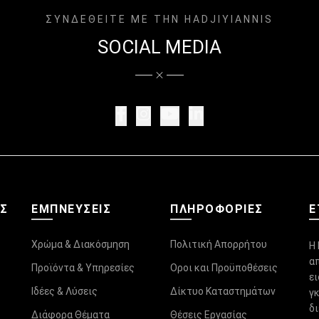
ΣΥΝΔΕΘΕΙΤΕ ΜΕ ΤΗΝ HADJIYIANNIS
SOCIAL MEDIA
ΑΣ
ΕΜΠΝΕΥΣΕΙΣ
ΠΛΗΡΟΦΟΡΊΕΣ
Ε
Χρώμα & Διακόσμηση
Πολιτική Απορρήτου
Η 
α
Προϊόντα & Υπηρεσίες
Οροι και Προϋποθέσεις
ε
Ιδέες & Λύσεις
Δίκτυο Καταστημάτων
γ
δ
Διάφορα Θέματα
Θέσεις Εργασίας