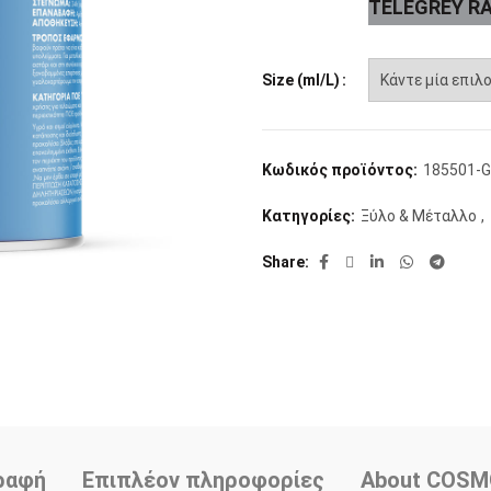
TELEGREY R
Size (ml/L)
Κωδικός προϊόντος:
185501-G
Κατηγορίες:
Ξύλο & Μέταλλο
,
Share
ραφή
Επιπλέον πληροφορίες
About COS