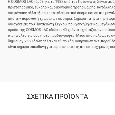
H COSMOS LAC ιδρύθηκε το 1982 από τον Παναγιώτη Σέγκο με όρ
πρωτοποριακό, εύκολο και οικονομικό τρόπο βαφής. Κατάλληλο γ
επιφάνειες αλλά εξίσου αποτελεσματικό ακόμα και σε πιο μεγάλε
από την παραγωγή χρωμάτων σε σπρέι. Σήμερα τα ηνία της βιομη
οικογένειας του Παναγιώτη Σέγκου, που γεννήθηκε και μεγάλωσ
ομάδα της COSMOS LAC εδώ και 40 χρόνια σχεδιάζει, αναπτύσσει
πιστά όλες τις αυστηρές προδιαγραφές. Μέσα από πολύωρες αν
δημιουργικών ιδεών αλλά και εξίσου δημιουργικών αντιπαραθέ
είναι σήμερα υπεύθυνη για μερικές από τις πιο επιτυχημένες σε
ΣΧΕΤΙΚΆ ΠΡΟΪΌΝΤΑ