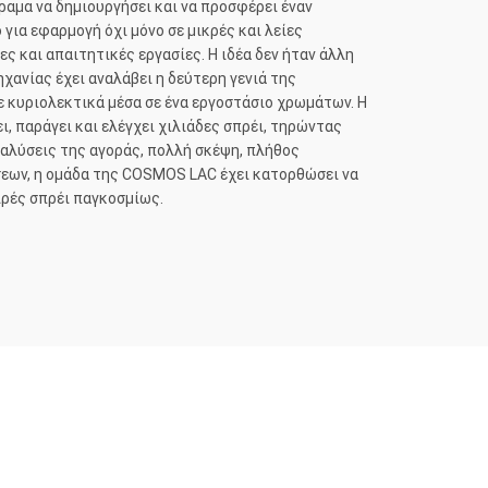
αμα να δημιουργήσει και να προσφέρει έναν
ια εφαρμογή όχι μόνο σε μικρές και λείες
ς και απαιτητικές εργασίες. Η ιδέα δεν ήταν άλλη
χανίας έχει αναλάβει η δεύτερη γενιά της
ε κυριολεκτικά μέσα σε ένα εργοστάσιο χρωμάτων. Η
, παράγει και ελέγχει χιλιάδες σπρέι, τηρώντας
αλύσεις της αγοράς, πολλή σκέψη, πλήθος
σεων, η ομάδα της COSMOS LAC έχει κατορθώσει να
ιρές σπρέι παγκοσμίως.