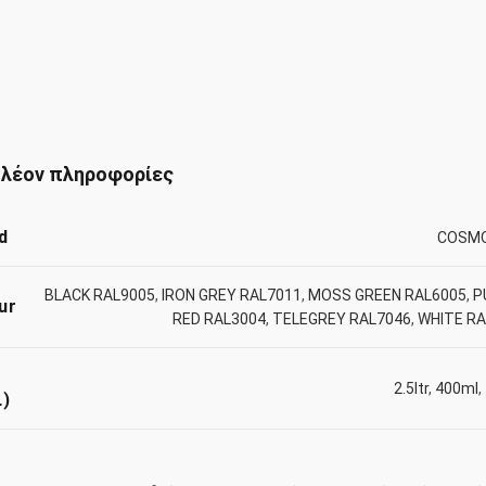
λέον πληροφορίες
d
COSM
BLACK RAL9005
,
IRON GREY RAL7011
,
MOSS GREEN RAL6005
,
P
ur
RED RAL3004
,
TELEGREY RAL7046
,
WHITE RA
2.5ltr
,
400ml
,
L)