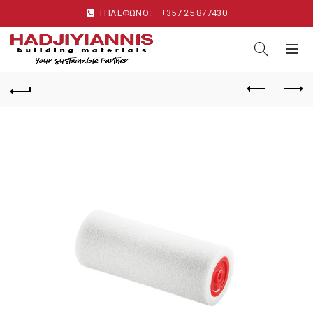
ΤΗΛΕΦΩΝΟ:
+357 25 877430