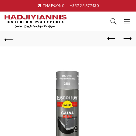
ΤΗΛΕΦΩΝΟ:
+357 25 877430