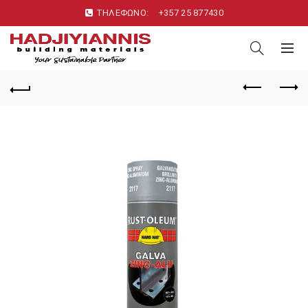
ΤΗΛΕΦΩΝΟ:
+357 25 877430