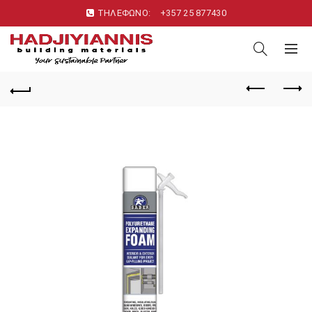
ΤΗΛΕΦΩΝΟ:
+357 25 877430