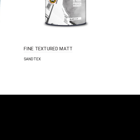
FINE TEXTURED MATT
MATT VINY
SANDTEX
CROWN PAINT