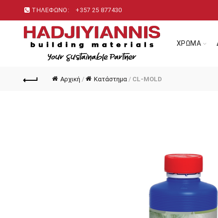
ΤΗΛΕΦΩΝΟ:
+357 25 877430
ΧΡΩΜΑ
Αρχική
/
Κατάστημα
/
CL-MOLD