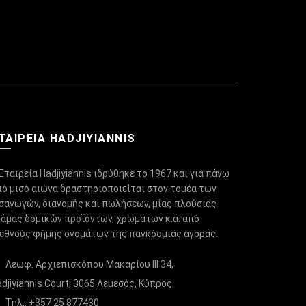
ΤΑΙΡΕΙΑ HADJIYIANNIS
Εταιρεία Hadjiyiannis ιδρύθηκε το 1967 και για πάνω
πό μισό αιώνα δραστηριοποιείται στον τομέα των
ισαγωγών, διανομής και πωλήσεων, μίας πλούσιας
κάμας δομικών προϊόντων, χρωμάτων κ.ά. από
ιεθνούς φήμης ονομάτων της παγκόσμιας αγοράς.
Λεωφ. Αρχιεπισκόπου Μακαρίου ΙΙΙ 34,
djiyiannis Court, 3065 Λεμεσός, Κύπρος
Τηλ.: +357 25 877430