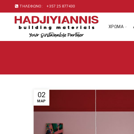
ΤΗΛΕΦΩΝΟ:
+357 25 877430
ΧΡΩΜΑ
02
ΜΑΡ