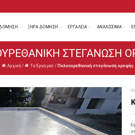
ΔΟΜΗΣΗ
ΞΗΡΑ ΔΟΜΗΣΗ
ΕΡΓΑΛΕΙΑ
ΑΝΑΛΩΣΙΜΑ
Ε
ΥΡΕΘΑΝΙΚΉ ΣΤΕΓΆΝΩΣΗ 
Αρχική
/
Τα Έργα μας
/
Πολυουρεθανική στεγάνωση οροφής
Λ
Ε
σ