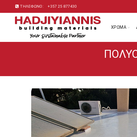
ΤΗΛΕΦΩΝΟ:
+357 25 877430
ΧΡΩΜΑ
ΠΟΛΥΟ