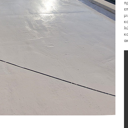
π
ε
μι
κ
λ
κα
ακ