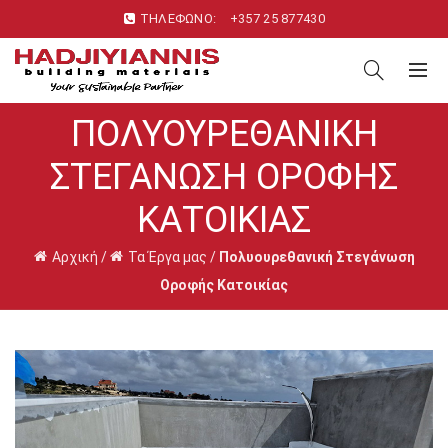
ΤΗΛΕΦΩΝΟ:
+357 25 877430
ΠΟΛΥΟΥΡΕΘΑΝΙΚΉ
ΣΤΕΓΆΝΩΣΗ ΟΡΟΦΉΣ
ΚΑΤΟΙΚΊΑΣ
Αρχική
/
Τα Έργα μας
/
Πολυουρεθανική Στεγάνωση
Οροφής Κατοικίας