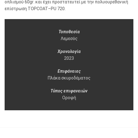
οπλισμού 60
gr
. και έχει προστατευτεί με την πολυουρεθανική
επίστρωση
TOPCOAT
–
PU
720.
Τοποθεσία
Λεμεσός
Χρονολογία
2023
Επιφάνειες
Πλάκα σκυροδέματος
Τύπος επιφανειών
Οροφή