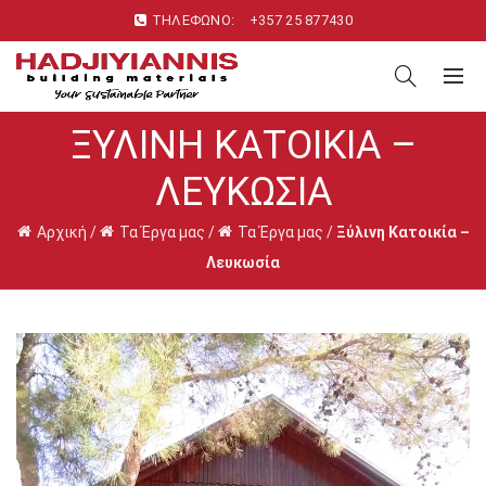
ΤΗΛΕΦΩΝΟ:
+357 25 877430
ΞΎΛΙΝΗ ΚΑΤΟΙΚΊΑ –
ΛΕΥΚΩΣΊΑ
Αρχική
/
Τα Έργα μας
/
Τα Έργα μας
/
Ξύλινη Κατοικία –
Λευκωσία