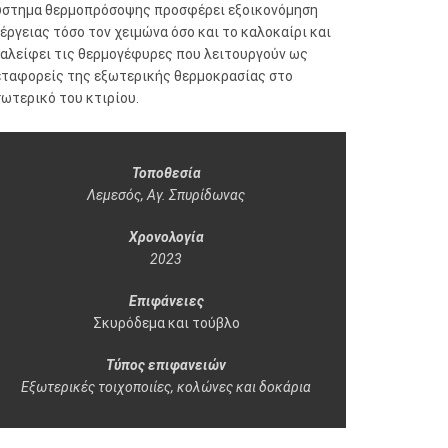
ύστημα θερμοπρόσοψης προσφέρει εξοικονόμηση
έργειας τόσο τον χειμώνα όσο και το καλοκαίρι και
ξαλείφει τις θερμογέφυρες που λειτουργούν ως
εταφορείς της εξωτερικής θερμοκρασίας στο
ωτερικό του κτιρίου.
Τοποθεσία
Λεμεσός, Αγ. Σπυρίδωνας
Χρονολογία
2023
Επιφάνειες
Σκυρόδεμα και τούβλο
Τύπος επιφανειών
Εξωτερικές τοιχοποιίες, κολώνες και δοκάρια