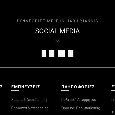
ΣΥΝΔΕΘΕΙΤΕ ΜΕ ΤΗΝ HADJIYIANNIS
SOCIAL MEDIA
ΑΣ
ΕΜΠΝΕΥΣΕΙΣ
ΠΛΗΡΟΦΟΡΊΕΣ
Ε
Χρώμα & Διακόσμηση
Πολιτική Απορρήτου
Η 
α
Προϊόντα & Υπηρεσίες
Οροι και Προϋποθέσεις
ε