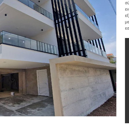
σ
εν
ε
μ
εσ