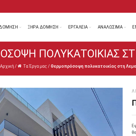
ΔΟΜΗΣΗ
ΞΗΡΑ ΔΟΜΗΣΗ
ΕΡΓΑΛΕΙΑ
ΑΝΑΛΩΣΙΜΑ
Ε
ΌΣΟΨΗ ΠΟΛΥΚΑΤΟΙΚΊΑΣ ΣΤ
Αρχική
/
Τα Έργα μας
/
Θερμοπρόσοψη πολυκατοικίας στη Λεμ
Λ
Ε
θ