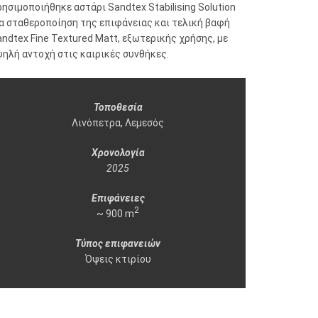
ησιμοποιήθηκε αστάρι Sandtex Stabilising Solution
ια σταθεροποίηση της επιφάνειας και τελική βαφή
ndtex Fine Textured Matt, εξωτερικής χρήσης, με
ηλή αντοχή στις καιρικές συνθήκες.
Τοποθεσία
Λινόπετρα, Λεμεσός
Χρονολογία
2025
Επιφάνειες
2
~ 900 m
Τύπος επιφανειών
Όψεις κτιρίου