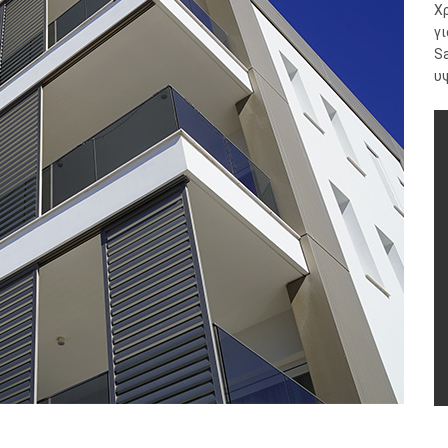
Χρ
γ
Sa
υψ