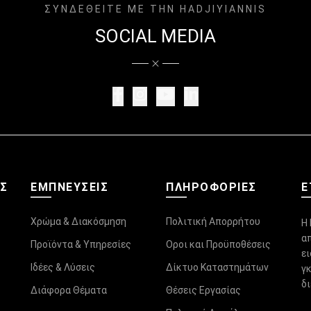
ΣΥΝΔΕΘΕΙΤΕ ΜΕ ΤΗΝ HADJIYIANNIS
SOCIAL MEDIA
ΑΣ
ΕΜΠΝΕΥΣΕΙΣ
ΠΛΗΡΟΦΟΡΊΕΣ
Ε
Χρώμα & Διακόσμηση
Πολιτική Απορρήτου
Η 
α
Προϊόντα & Υπηρεσίες
Οροι και Προϋποθέσεις
ε
Ιδέες & Λύσεις
Δίκτυο Καταστημάτων
γ
δ
Διάφορα Θέματα
Θέσεις Εργασίας