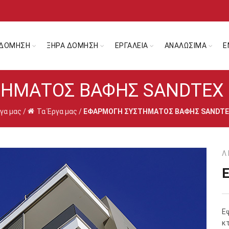
ΔΟΜΗΣΗ
ΞΗΡΑ ΔΟΜΗΣΗ
ΕΡΓΑΛΕΙΑ
ΑΝΑΛΩΣΙΜΑ
Ε
ΗΜΑΤΟΣ ΒΑΦΗΣ SANDTEX ΣΕ
γα μας
/
Τα Έργα μας
/
ΕΦΑΡΜΟΓΗ ΣΥΣΤΗΜΑΤΟΣ ΒΑΦΗΣ SANDTEX 
Λ
Ε
κτ