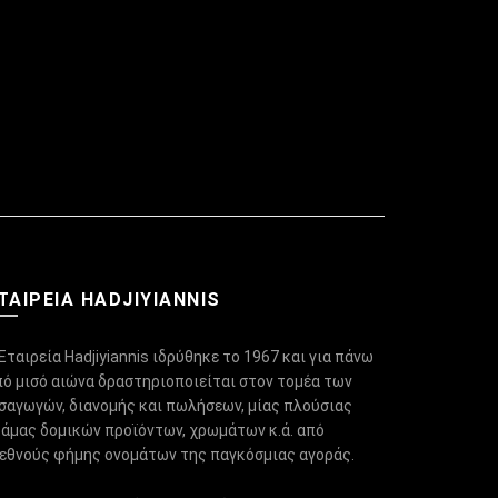
ΤΑΙΡΕΙΑ HADJIYIANNIS
Εταιρεία Hadjiyiannis ιδρύθηκε το 1967 και για πάνω
πό μισό αιώνα δραστηριοποιείται στον τομέα των
ισαγωγών, διανομής και πωλήσεων, μίας πλούσιας
κάμας δομικών προϊόντων, χρωμάτων κ.ά. από
ιεθνούς φήμης ονομάτων της παγκόσμιας αγοράς.