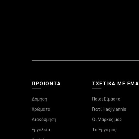
ΠΡΟΪΌΝΤΑ
ΣΧΕΤΙΚΆ ΜΕ ΕΜ
Δόμηση
Ποιοι Είμαστε
Χρώματα
Γιατί Hadjiyiannis
Διακόσμηση
Οι Μάρκες μας
Εργαλεία
Τα Έργα μας