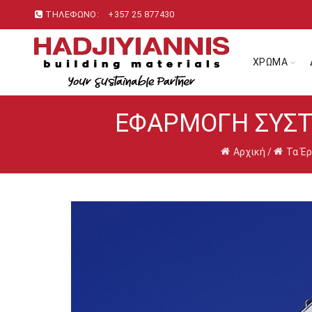
ΤΗΛΕΦΩΝΟ:
+357 25 877430
ΧΡΩΜΑ
ΕΦΑΡΜΟΓΗ ΣΥΣΤ
Αρχική
/
Τα Έρ