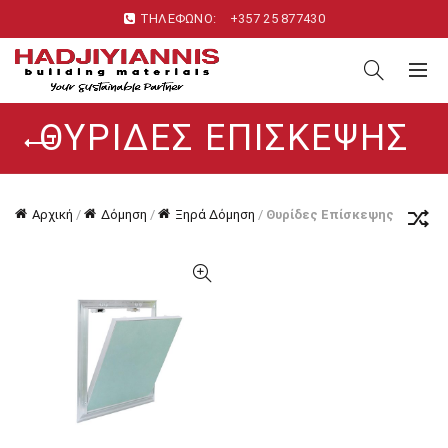
ΤΗΛΕΦΩΝΟ:
+357 25 877430
ΘΥΡΊΔΕΣ ΕΠΊΣΚΕΨΗΣ
Αρχική
/
Δόμηση
/
Ξηρά Δόμηση
/
Θυρίδες Επίσκεψης