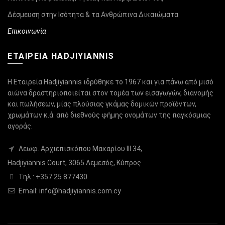
Δέσμευση στην Ισότητα & τα Ανθρώπινα Δικαιώματα
Επικοινωνία
ΕΤΑΙΡΕΙΑ HADJIYIANNIS
Η Εταιρεία Hadjiyiannis ιδρύθηκε το 1967 και για πάνω από μισό
αιώνα δραστηριοποιείται στον τομέα των εισαγωγών, διανομής
και πωλήσεων, μίας πλούσιας γκάμας δομικών προϊόντων,
χρωμάτων κ.ά. από διεθνούς φήμης ονομάτων της παγκόσμιας
αγοράς.
Λεωφ. Αρχιεπισκόπου Μακαρίου ΙΙΙ 34,
Hadjiyiannis Court, 3065 Λεμεσός, Κύπρος
Τηλ.: +357 25 877430
Email:
info@hadjiyiannis.com.cy