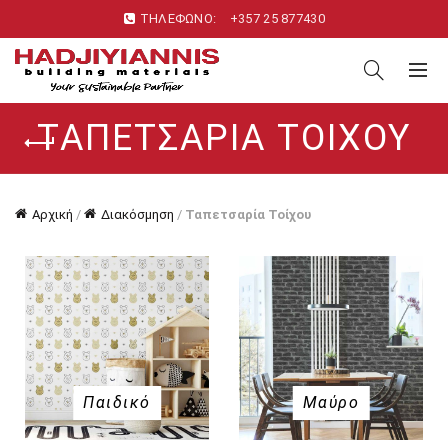
ΤΗΛΕΦΩΝΟ:
+357 25 877430
ΤΑΠΕΤΣΑΡΊΑ ΤΟΊΧΟΥ
Αρχική
/
Διακόσμηση
/
Ταπετσαρία Τοίχου
Παιδικό
Μαύρο