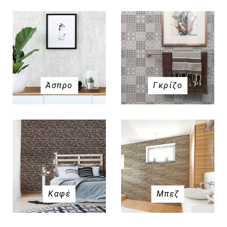
Άσπρο
Γκρίζο
Καφέ
Μπεζ