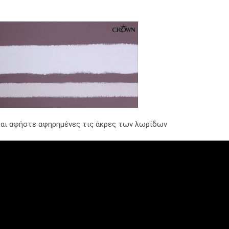
και αφήστε αφηρημένες τις άκρες των λωρίδων