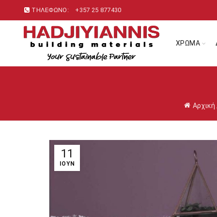
ΤΗΛΕΦΩΝΟ:
+357 25 877430
ΧΡΩΜΑ
Αρχική
11
ΙΟΎΝ