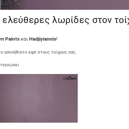
 ελεύθερες λωρίδες στον τοί
n Paints
και
Hadjiyiannis
!
ο ασυνήθιστο εφέ στους τοίχους σας.
στεγνώσει