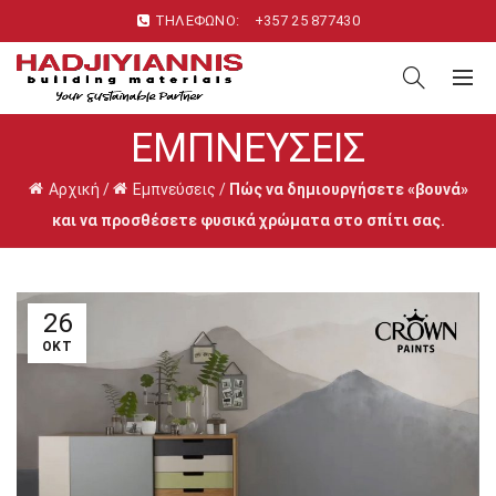
ΤΗΛΕΦΩΝΟ:
+357 25 877430
ΕΜΠΝΕΎΣΕΙΣ
Αρχική
/
Εμπνεύσεις
/
Πώς να δημιουργήσετε «βουνά»
και να προσθέσετε φυσικά χρώματα στο σπίτι σας.
26
ΟΚΤ