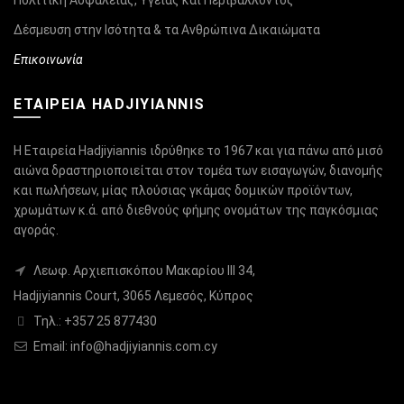
Πολιτική Ασφάλειας, Υγείας και Περιβάλλοντος
Δέσμευση στην Ισότητα & τα Ανθρώπινα Δικαιώματα
Επικοινωνία
ΕΤΑΙΡΕΙΑ HADJIYIANNIS
Η Εταιρεία Hadjiyiannis ιδρύθηκε το 1967 και για πάνω από μισό
αιώνα δραστηριοποιείται στον τομέα των εισαγωγών, διανομής
και πωλήσεων, μίας πλούσιας γκάμας δομικών προϊόντων,
χρωμάτων κ.ά. από διεθνούς φήμης ονομάτων της παγκόσμιας
αγοράς.
Λεωφ. Αρχιεπισκόπου Μακαρίου ΙΙΙ 34,
Hadjiyiannis Court, 3065 Λεμεσός, Κύπρος
Τηλ.: +357 25 877430
Email:
info@hadjiyiannis.com.cy