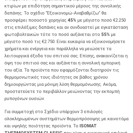
κτιρίων με επιδότηση σημαντικού μέρους της συνολικής
δαπάνης. Το σχέδιο “Εξοικονομώ-Αναβαθμίζω” θα
προσφέρει ποσοστό χορηγίας
45%
με μέγιστο ποσό €2.250
στις επιλέξιμες δαπάνες και αν συνδυαστεί με εγκατάσταση
φωτοβολταικών τότε το ποσό αυξάνεται στο
55%
με
μέγιστο ποσό τις €2.750. Είναι ευκαιρία να εξοικονομήσετε
χρήματα και ενέργεια και παράλληλα να μειώσετε τα
λειτουργικά έξοδα του σπιτιού σας. Επίσης, ανακαινίζεται η
όψη του σπιτιού σας και αυξάνεται η συνολική εμπορική
του αξία. Τα προϊόντα που εφαρμόζονται διατηρούν τις
θερμομονωτικές τους ιδιότητες σε βάθος χρόνου
δημιουργώντας μια μόνιμη λύση θερμομόνωσης. Ακόμα,
προστατεύετε το περιβάλλον μειώνοντας την εκπομπή
ρυπογόνων ουσιών.
Για συμμετοχή στο Σχέδιο υπάρχουν 3 επιλογές
ολοκληρωμένων συστημάτων θερμοπρόσοψης με καινοτόμα
και υψηλής ποιότητας προϊόντα. Το
ISOMAT
THERMOSYSTEM CLASSIC
που είναι η οικονομική επιλογή,