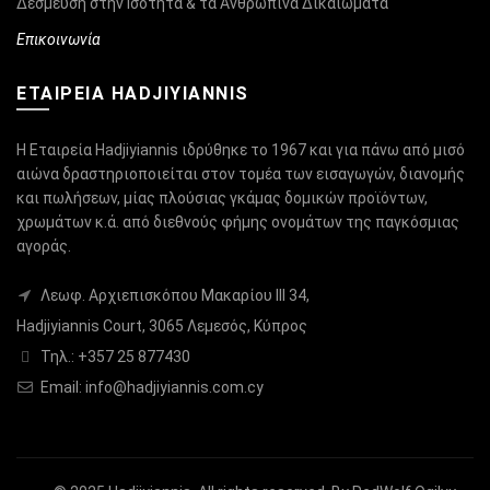
Δέσμευση στην Ισότητα & τα Ανθρώπινα Δικαιώματα
Επικοινωνία
ΕΤΑΙΡΕΙΑ HADJIYIANNIS
Η Εταιρεία Hadjiyiannis ιδρύθηκε το 1967 και για πάνω από μισό
αιώνα δραστηριοποιείται στον τομέα των εισαγωγών, διανομής
και πωλήσεων, μίας πλούσιας γκάμας δομικών προϊόντων,
χρωμάτων κ.ά. από διεθνούς φήμης ονομάτων της παγκόσμιας
αγοράς.
Λεωφ. Αρχιεπισκόπου Μακαρίου ΙΙΙ 34,
Hadjiyiannis Court, 3065 Λεμεσός, Κύπρος
Τηλ.: +357 25 877430
Email:
info@hadjiyiannis.com.cy