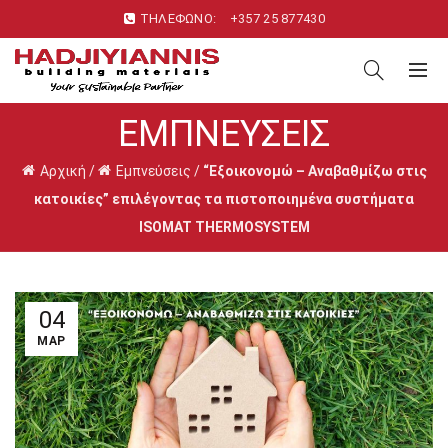
ΤΗΛΕΦΩΝΟ:
+357 25 877430
ΕΜΠΝΕΎΣΕΙΣ
Αρχική
/
Εμπνεύσεις
/
“Εξοικονομώ – Αναβαθμίζω στις
κατοικίες” επιλέγοντας τα πιστοποιημένα συστήματα
ISOMAT THERMOSYSTEM
04
ΜΑΡ