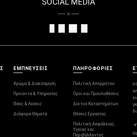
SOCIAL MEDIA
ΑΣ
ΕΜΠΝΕΥΣΕΙΣ
ΠΛΗΡΟΦΟΡΊΕΣ
Ε
Χρώμα & Διακόσμηση
Πολιτική Απορρήτου
Η 
α
Προϊόντα & Υπηρεσίες
Οροι και Προϋποθέσεις
ε
Ιδέες & Λύσεις
Δίκτυο Καταστημάτων
γ
δ
Διάφορα Θέματα
Θέσεις Εργασίας
Πολιτική Ασφάλειας,
Υγείας και
Ha
Περιβάλλοντος