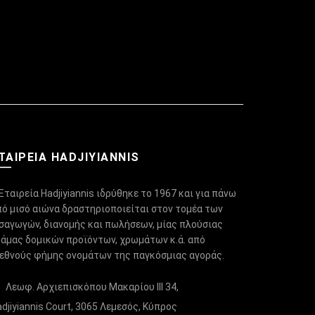
ΤΑΙΡΕΙΑ HADJIYIANNIS
Εταιρεία Hadjiyiannis ιδρύθηκε το 1967 και για πάνω
πό μισό αιώνα δραστηριοποιείται στον τομέα των
ισαγωγών, διανομής και πωλήσεων, μίας πλούσιας
κάμας δομικών προϊόντων, χρωμάτων κ.ά. από
ιεθνούς φήμης ονομάτων της παγκόσμιας αγοράς.
Λεωφ. Αρχιεπισκόπου Μακαρίου ΙΙΙ 34,
djiyiannis Court, 3065 Λεμεσός, Κύπρος