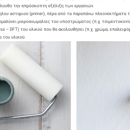
όλουθο την απρόσκοπτη εξέλιξη των εργασιών.
λου ασταριού (primer), πέρα από τα παραπάνω πλεονεκτήματα τ
αλύνει μικροανωμαλίες του υποστρώματος (π.χ. τσιμεντοκονία
ness – DFT) του υλικού που θα ακολουθήσει (π.χ. χρώμα, επαλειφ
α του υλικού.